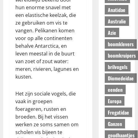
hun enorme snavel met
Anatidae
een elastische keelzak, die
Australie
ze gebruiken om vis te
vangen. Pelikanen komen
Azie
voor op alle continenten
boomklevers
behalve Antarctica, en
leven meestal in de buurt
boomkruipers
van zoet of zout water:
brilvogels
meren, rivieren, lagunes en
kusten.
Diomedeidae
eenden
Het zijn sociale vogels, die
Europa
vaak in groepen
foerageren, rusten en
Fregatidae
broeden. Bij het vissen
Ganzen
werken ze soms samen om
scholen vis bijeen te
goudhaantjes