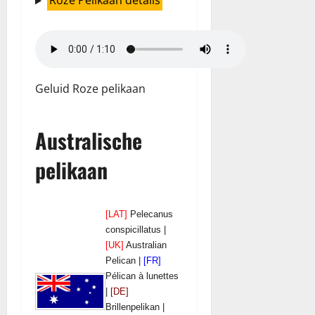
Roze Pelikaan details
Geluid Roze pelikaan
Australische
pelikaan
[LAT]
Pelecanus
conspicillatus |
[UK]
Australian
Pelican |
[FR]
Pélican à lunettes
|
[DE]
Brillenpelikan |