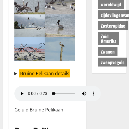
wereldwijd
zijdevliegenva
Zosteropidae
Zuid
Amerika
Zwanen
zweepvogels
Bruine Pelikaan details
Geluid Bruine Pelikaan