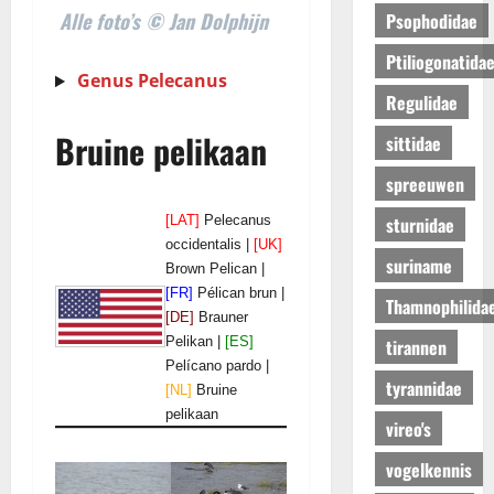
Alle foto’s © Jan Dolphijn
Psophodidae
Ptiliogonatida
Genus Pelecanus
Regulidae
Bruine pelikaan
sittidae
spreeuwen
sturnidae
[LAT]
Pelecanus
occidentalis |
[UK]
suriname
Brown Pelican |
[FR]
Pélican brun |
Thamnophilida
[DE]
Brauner
Pelikan |
[ES]
tirannen
Pelícano pardo |
tyrannidae
[NL]
Bruine
pelikaan
vireo's
vogelkennis