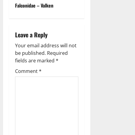
Falconidae – Valken
s
t
n
Leave a Reply
a
Your email address will not
be published.
Required
v
fields are marked
*
i
Comment
*
g
a
t
i