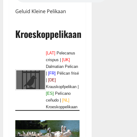
Geluid Kleine Pelikaan
Kroeskoppelikaan
[LAT]
Pelecanus
crispus |
[UK]
Dalmatian Pelican
|
[FR]
Pélican frisé
|
[DE]
Krauskopfpelikan |
[ES]
Pelícano
ceñudo |
[NL]
Kroeskoppelikaan