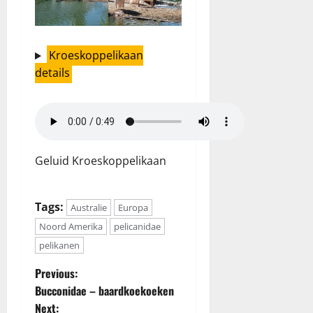
Kroeskoppelikaan
details
Geluid Kroeskoppelikaan
Tags:
Australie
Europa
Noord Amerika
pelicanidae
pelikanen
P
Previous:
Bucconidae – baardkoekoeken
o
Next: