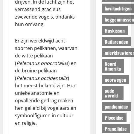
drijven. In de lucht zijn het
havikachtigen
verrassend gracieus
zwevende vogels, ondanks
heggenmussen
hun omvang.
Huskisson
Er zijn wereldwijd acht
Kuifarenden
soorten pelikanen, waarvan
mierklauwiere
de witte pelikaan
(
Pelecanus onocrotalus
) en
Noord
Amerika
de bruine pelikaan
(
Pelecanus occidentalis
)
noorwegen
het meest bekend zijn. Hun
oude
unieke anatomie en
wereld
opvallende gedrag maken
pandionidae
hen geliefd bij vogelaars én
symboolfiguren in cultuur
Ploceidae
en religie.
Prunellidae