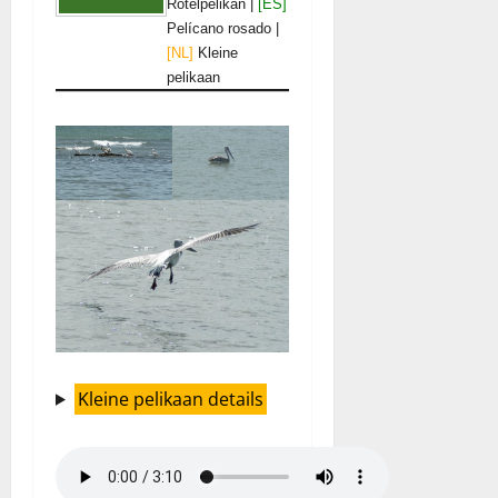
Rötelpelikan |
[ES]
Pelícano rosado |
[NL]
Kleine
pelikaan
Kleine pelikaan details