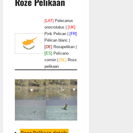
Roze Pelikaan
[LAT]
Pelecanus
onocrotalus |
[UK]
Pink Pelican |
[FR]
Pélican blanc |
[DE]
Rosapelikan |
[ES]
Pelícano
común |
[NL]
Roze
pelikaan