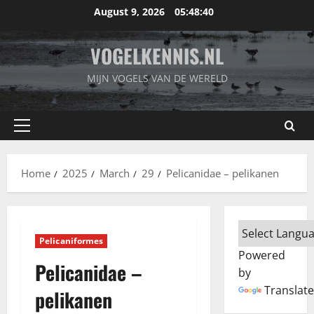
Skip
August 9, 2026
05:48:41
to
content
VOGELKENNIS.NL
MIJN VOGELS VAN DE WERELD
Primary
Menu
Home
2025
March
29
Pelicanidae – pelikanen
Pelicaniformes
Powered
Pelicanidae –
by
Translate
pelikanen