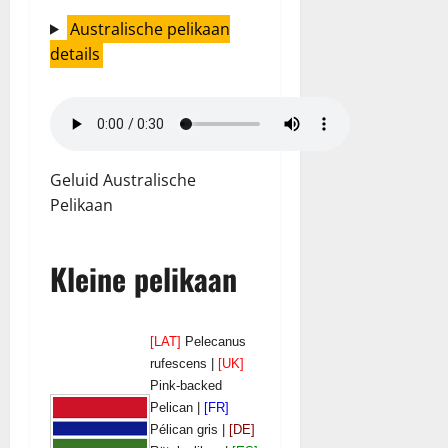
Australische pelikaan
details
Geluid Australische
Pelikaan
Kleine pelikaan
[LAT]
Pelecanus
rufescens |
[UK]
Pink-backed
Pelican |
[FR]
Pélican gris |
[DE]