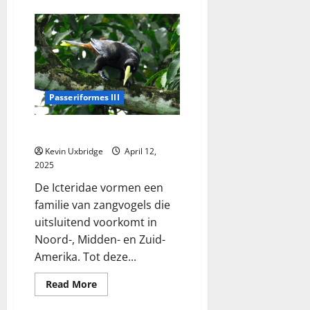
Mimidae
–
spotlijsters
Passeriformes III
Icteridae – troepialen
Kevin Uxbridge
April 12,
2025
De Icteridae vormen een
familie van zangvogels die
uitsluitend voorkomt in
Noord-, Midden- en Zuid-
Amerika. Tot deze...
Read
Read More
more
about