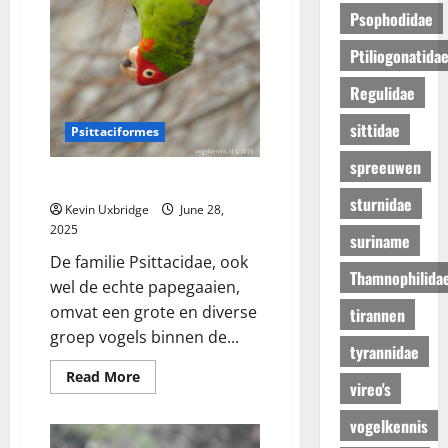
–
Psophodidae
diksnavelmezen
Ptiliogonatida
Regulidae
sittidae
Psittaciformes
spreeuwen
Psittacidae – papegaaien
sturnidae
Kevin Uxbridge
June 28,
2025
suriname
De familie Psittacidae, ook
Thamnophilida
wel de echte papegaaien,
omvat een grote en diverse
tirannen
groep vogels binnen de...
tyrannidae
Read
Read More
vireo's
more
about
Psittacidae
vogelkennis
–
papegaaien