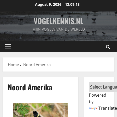
Skip
August 9, 2026
13:09:13
to
content
VOGELKENNIS.NL
MIJN VOGELS VAN DE WERELD
Primary
Menu
Home
Noord Amerika
Noord Amerika
Powered
by
Translate