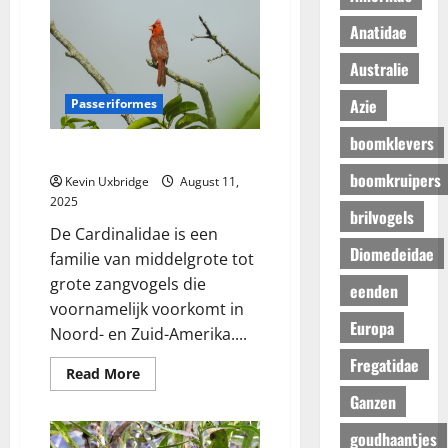
Anatidae
Australie
Azie
Passeriformes
boomklevers
Cardinalidae – Kardinalen
boomkruipers
Kevin Uxbridge
August 11,
2025
brilvogels
De Cardinalidae is een
Diomedeidae
familie van middelgrote tot
grote zangvogels die
eenden
voornamelijk voorkomt in
Europa
Noord- en Zuid-Amerika....
Fregatidae
Read
Read More
more
Ganzen
about
Cardinalidae
–
goudhaantjes
Kardinalen