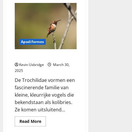
Icteridae
–
troepialen
Apodiformes
Trochilidae – kolibries
Kevin Uxbridge
March 30,
2025
De Trochilidae vormen een
fascinerende familie van
kleine, kleurrijke vogels die
bekendstaan als kolibries.
Ze komen uitsluitend...
Read
Read More
more
about