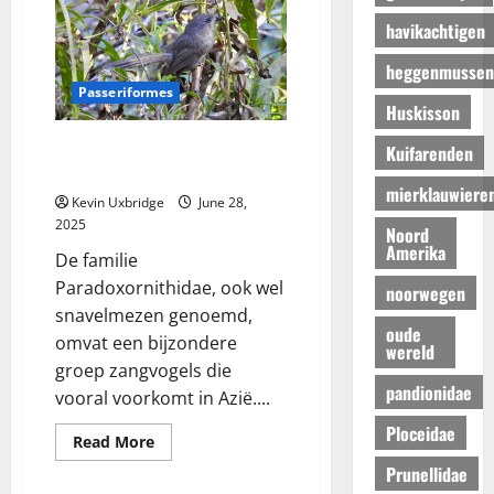
havikachtigen
heggenmussen
Passeriformes
Huskisson
Paradoxornithidae –
Kuifarenden
diksnavelmezen
mierklauwiere
Kevin Uxbridge
June 28,
2025
Noord
Amerika
De familie
Paradoxornithidae, ook wel
noorwegen
snavelmezen genoemd,
oude
omvat een bijzondere
wereld
groep zangvogels die
pandionidae
vooral voorkomt in Azië....
Ploceidae
Read
Read More
more
about
Prunellidae
Paradoxornithidae