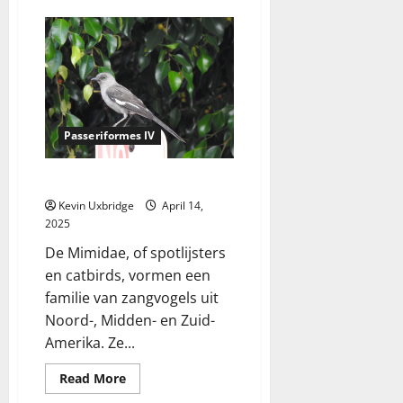
Parulidae
–
Zangers
Passeriformes IV
Mimidae – spotlijsters
Kevin Uxbridge
April 14,
2025
De Mimidae, of spotlijsters
en catbirds, vormen een
familie van zangvogels uit
Noord-, Midden- en Zuid-
Amerika. Ze...
Read
Read More
more
about