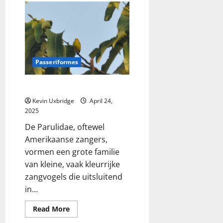
–
Am.
gorzen
Passeriformes
Parulidae – Zangers
Kevin Uxbridge
April 24,
2025
De Parulidae, oftewel
Amerikaanse zangers,
vormen een grote familie
van kleine, vaak kleurrijke
zangvogels die uitsluitend
in...
Read
Read More
more
about