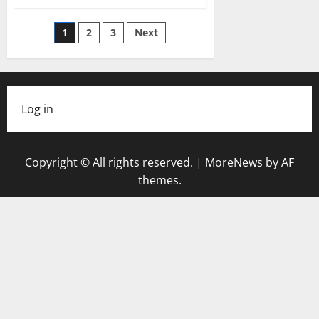
Trochilidae
–
kolibries
Posts
1
2
3
Next
pagination
Log in
Copyright © All rights reserved.
|
MoreNews
by AF
themes.