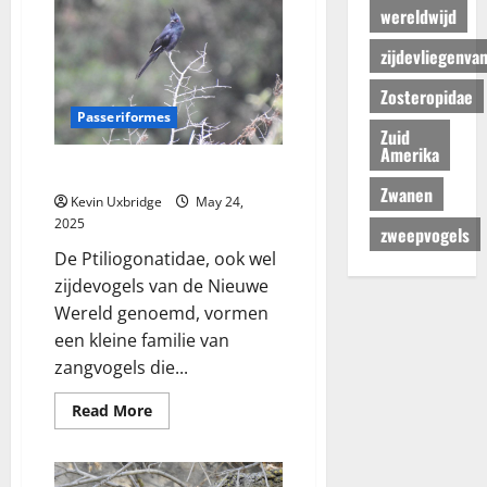
wereldwijd
zijdevliegenva
Zosteropidae
Passeriformes
Zuid
Amerika
Ptiliogonatidae – zijdevogels
Zwanen
Kevin Uxbridge
May 24,
2025
zweepvogels
De Ptiliogonatidae, ook wel
zijdevogels van de Nieuwe
Wereld genoemd, vormen
een kleine familie van
zangvogels die...
Read
Read More
more
about
Ptiliogonatidae
–
zijdevogels