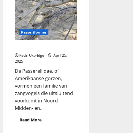
Passeriformes
Passerellidae – Am. gorzen
Kevin Uxbridge
April 25,
2025
De Passerellidae, of
Amerikaanse gorzen,
vormen een familie van
zangvogels die uitsluitend
voorkomt in Noord-,
Midden- en...
Read
Read More
more
about
Passerellidae