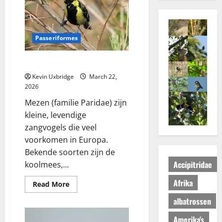
Passeriformes
Paridae – Mezen
Kevin Uxbridge
March 22,
2026
Mezen (familie Paridae) zijn
kleine, levendige
zangvogels die veel
voorkomen in Europa.
Bekende soorten zijn de
Accipitridae
koolmees,...
Afrika
Read
Read More
more
about
albatrossen
Paridae
–
Amerika's
Mezen