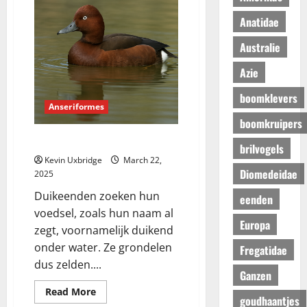
Anatidae
Australie
Azie
boomklevers
Anseriformes
boomkruipers
Anatidae I
brilvogels
Kevin Uxbridge
March 22,
Diomedeidae
2025
Duikeenden zoeken hun
eenden
voedsel, zoals hun naam al
Europa
zegt, voornamelijk duikend
onder water. Ze grondelen
Fregatidae
dus zelden....
Ganzen
Read
Read More
goudhaantjes
more