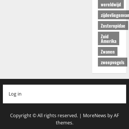
wereldwijd
zijdevliegenva
Zosteropidae
Zuid
Amerika
Zwanen
zweepvogels
Log in
Copyright © All rights reserved.
|
MoreNews
by AF
themes.