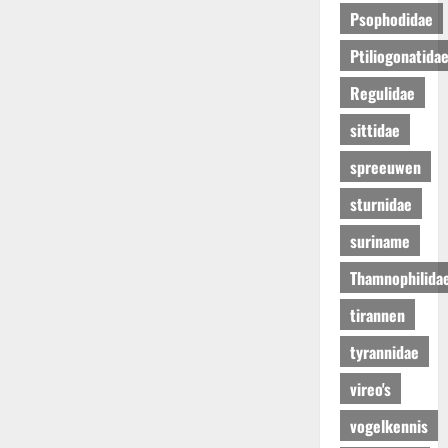
Psophodidae
Ptiliogonatida
Regulidae
sittidae
spreeuwen
sturnidae
suriname
Thamnophilida
tirannen
tyrannidae
vireo's
vogelkennis