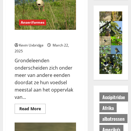
Anseriformes
Anatidae – Eenden
Kevin Uxbridge
March 22,
2025
Grondeleenden
onderscheiden zich onder
meer van andere eenden
doordat ze hun voedsel
meestal aan het oppervlak
Accipitridae
van...
Afrika
Read
Read More
more
about
albatrossen
Anatidae
–
Amerika's
Eenden