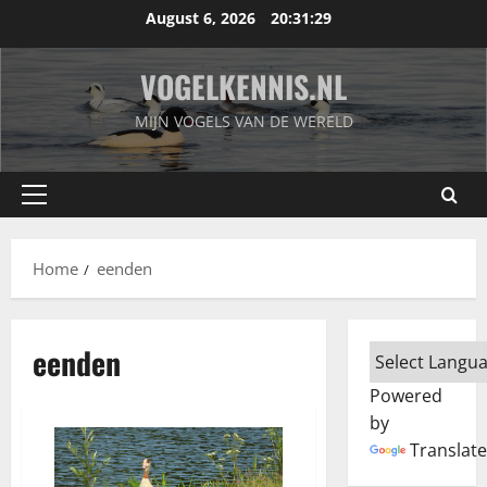
Skip
August 6, 2026
20:31:29
to
content
VOGELKENNIS.NL
MIJN VOGELS VAN DE WERELD
Primary
Menu
Home
eenden
eenden
Powered
by
Translate