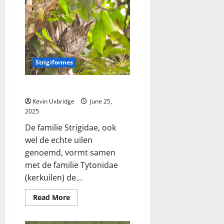
–
ibissen
Strigiformes
Strigidae – uilen
Kevin Uxbridge
June 25,
2025
De familie Strigidae, ook
wel de echte uilen
genoemd, vormt samen
met de familie Tytonidae
(kerkuilen) de...
Read
Read More
more
about
Strigidae