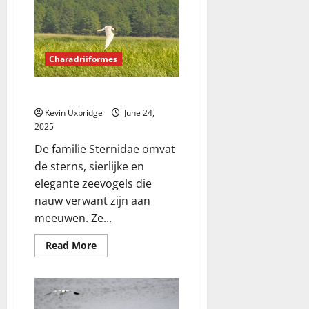
–
uilen
Charadriiformes
Sternidae -sterns
Kevin Uxbridge
June 24,
2025
De familie Sternidae omvat
de sterns, sierlijke en
elegante zeevogels die
nauw verwant zijn aan
meeuwen. Ze...
Read
Read More
more
about
Sternidae
-
sterns