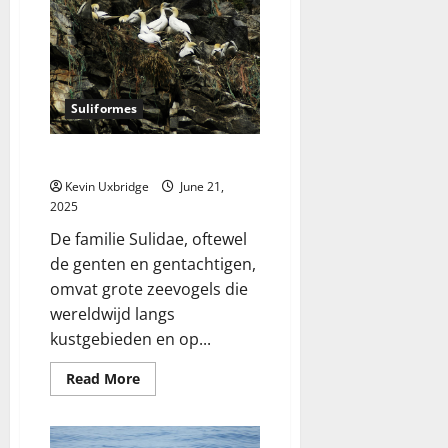
Suliformes
Sulidae – Jan-van-genten
Kevin Uxbridge
June 21,
2025
De familie Sulidae, oftewel
de genten en gentachtigen,
omvat grote zeevogels die
wereldwijd langs
kustgebieden en op...
Read
Read More
more
about
Sulidae
–
Jan-