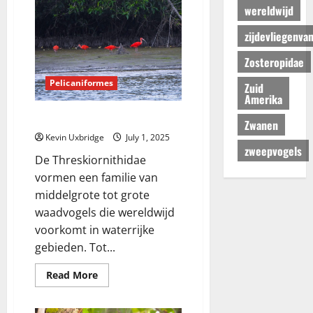
wereldwijd
zijdevliegenva
Zosteropidae
Pelicaniformes
Zuid
Amerika
Threskiornithidae – ibissen
Zwanen
Kevin Uxbridge
July 1, 2025
zweepvogels
De Threskiornithidae
vormen een familie van
middelgrote tot grote
waadvogels die wereldwijd
voorkomt in waterrijke
gebieden. Tot...
Read
Read More
more
about
Threskiornithidae