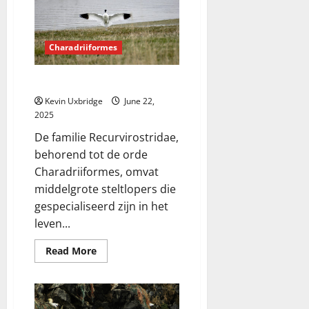
Charadriiformes
Recurvirostridae – kluten
Kevin Uxbridge
June 22,
2025
De familie Recurvirostridae,
behorend tot de orde
Charadriiformes, omvat
middelgrote steltlopers die
gespecialiseerd zijn in het
leven...
Read
Read More
more
about
Recurvirostridae
–
kluten