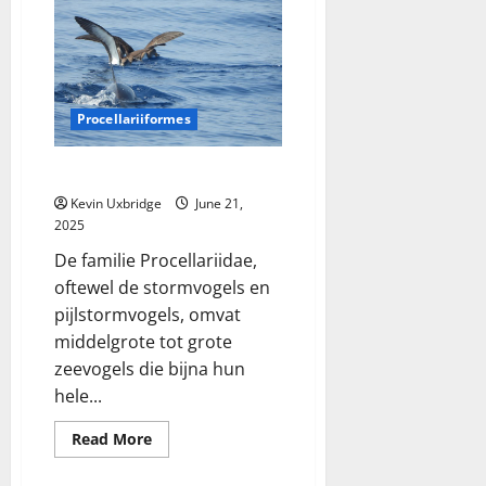
van-
genten
Procellariiformes
Procellaridae – stormvogels
Kevin Uxbridge
June 21,
2025
De familie Procellariidae,
oftewel de stormvogels en
pijlstormvogels, omvat
middelgrote tot grote
zeevogels die bijna hun
hele...
Read
Read More
more
about
Procellaridae