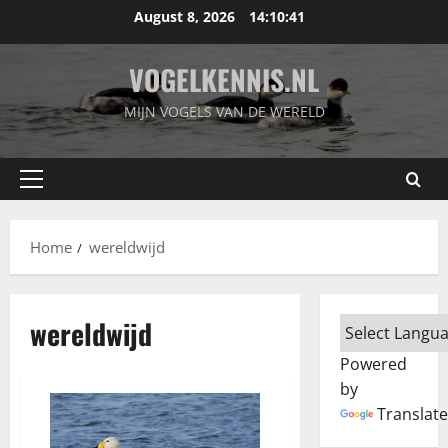
Skip
August 8, 2026
14:10:41
to
content
VOGELKENNIS.NL
MIJN VOGELS VAN DE WERELD
Primary
Menu
Home
wereldwijd
wereldwijd
Powered
by
Translate