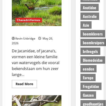
Anatidae
Australie
Charadriiformes
Azie
Jacanidae – jacana’s
boomklevers
Kevin Uxbridge
May 26,
boomkruipers
2026
De Jacanidae, of jacana’s,
brilvogels
vormen een kleine familie
Diomedeidae
van watervogels die vooral
eenden
bekendstaan om hun zeer
lange...
Europa
Read
Read More
Fregatidae
more
about
Jacanidae
Ganzen
–
jacana’s
goudhaantjes