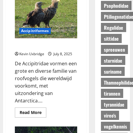
Psophodidae
Ptiliogonatida
Regulidae
Accipitriformes
sittidae
Accipitridae – havikachtigen
spreeuwen
Kevin Uxbridge
July 8, 2025
sturnidae
De Accipitridae vormen een
grote en diverse familie van
suriname
roofvogels die wereldwijd
Thamnophilida
voorkomt, met
tirannen
uitzondering van
Antarctica....
tyrannidae
Read
Read More
vireo's
more
about
Accipitridae
vogelkennis
–
havikachtigen