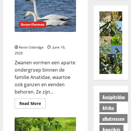
Anseriformes
Anatidae – zwanen
Kevin Uxbridge
June 16,
2026
Zwanen vormen een aparte
ondergroep binnen de
familie Anatidae, waartoe
ook ganzen en eenden
behoren. Ze zijn...
Accipitridae
Read
Read More
Afrika
more
about
Anatidae
albatrossen
–
zwanen
Amerika's