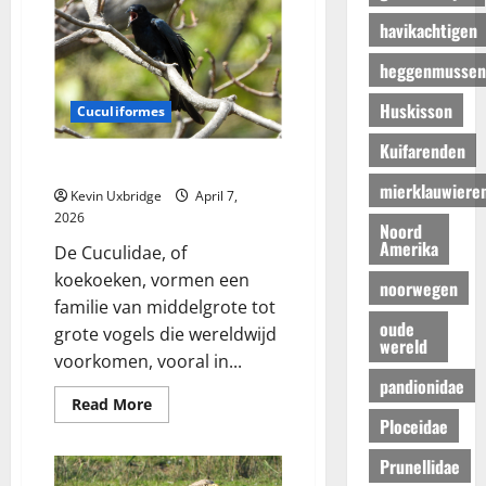
havikachtigen
heggenmussen
Huskisson
Cuculiformes
Kuifarenden
Cuculidae – Koekoeken
mierklauwiere
Kevin Uxbridge
April 7,
2026
Noord
Amerika
De Cuculidae, of
koekoeken, vormen een
noorwegen
familie van middelgrote tot
oude
grote vogels die wereldwijd
wereld
voorkomen, vooral in...
pandionidae
Read
Read More
more
Ploceidae
about
Cuculidae
Prunellidae
–
Koekoeken