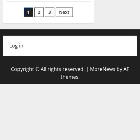
–
stormvogels
Posts
1
2
3
Next
pagination
Log in
Copyright © All rights reserved.
|
MoreNews
by AF
themes.