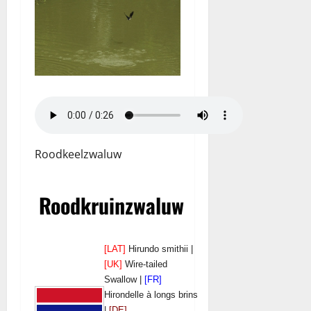
Roodkeelzwaluw
Roodkruinzwaluw
[LAT]
Hirundo smithii |
[UK]
Wire-tailed
Swallow |
[FR]
Hirondelle à longs brins
|
[DE]