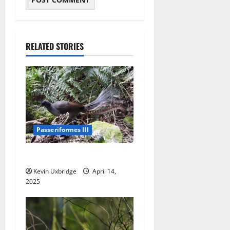
RELATED STORIES
Passeriformes III
Menuridae – liervogels
Kevin Uxbridge
April 14,
2025