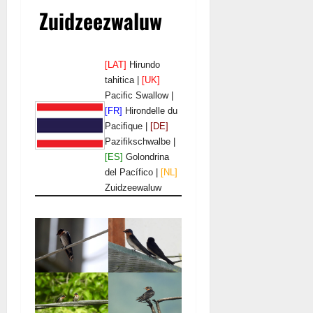
Zuidzeezwaluw
[LAT]
Hirundo
tahitica |
[UK]
Pacific Swallow |
[FR]
Hirondelle du
Pacifique |
[DE]
Pazifikschwalbe |
[ES]
Golondrina
del Pacífico |
[NL]
Zuidzeewaluw