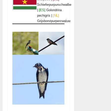
Schieferpurpurschwalbe
|
[ES]
Golondrina
pechigrís |
[NL]
Grijsborstpurperzwaluw