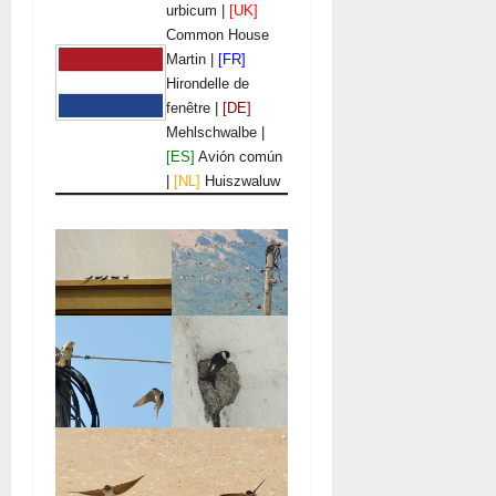
urbicum |
[UK]
Common House
Martin |
[FR]
Hirondelle de
fenêtre |
[DE]
Mehlschwalbe |
[ES]
Avión común
|
[NL]
Huiszwaluw