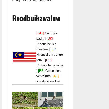
Roep Welkomzwaluw
Roodbuikzwaluw
[LAT]
Cecropis
badia |
[UK]
Rufous-bellied
Swallow |
[FR]
Hirondelle à ventre
roux |
[DE]
Rotbauchschwalbe
|
[ES]
Golondrina
ventrirrufa |
[NL]
Roodbuikzwaluw