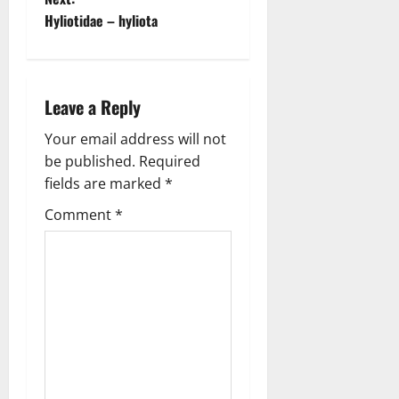
Hyliotidae – hyliota
s
t
n
Leave a Reply
a
Your email address will not
be published.
Required
v
fields are marked
*
i
Comment
*
g
a
t
i