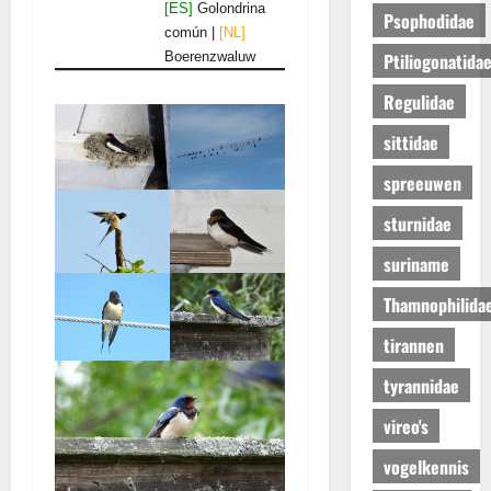
[ES]
Golondrina
Psophodidae
común |
[NL]
Boerenzwaluw
Ptiliogonatida
Regulidae
sittidae
spreeuwen
sturnidae
suriname
Thamnophilida
tirannen
tyrannidae
vireo's
vogelkennis