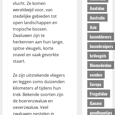
vlucht. Ze komen
Anatidae
wereldwijd voor, van
stedelijke gebieden tot
Australie
open landschappen en
Azie
tropische bossen.
Zwaluwen zijn te
boomklevers
herkennen aan hun lange,
boomkruipers
spitse vleugels, korte
snavel en vaak gevorkte
brilvogels
staart.
Diomedeidae
eenden
Ze zijn uitstekende vliegers
en leggen soms duizenden
Europa
kilometers af tijdens hun
Fregatidae
trek. Bekende soorten zijn
de boerenzwaluw en
Ganzen
oeverzwaluw. Veel
goudhaantjes
zwaluwen nestelen in