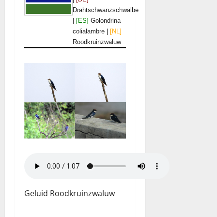
Drahtschwanzschwalbe
|
[ES]
Golondrina
colialambre |
[NL]
Roodkruinzwaluw
Geluid Roodkruinzwaluw