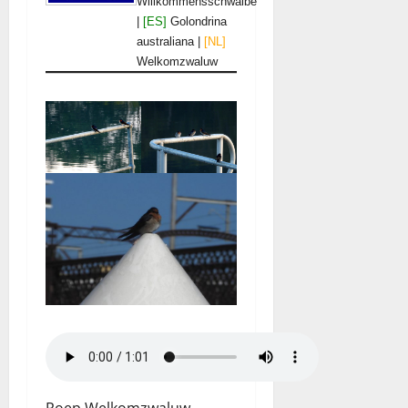
Willkommensschwalbe
|
[ES]
Golondrina
australiana |
[NL]
Welkomzwaluw