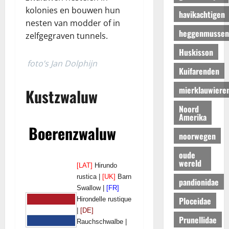
kolonies en bouwen hun
havikachtigen
nesten van modder of in
heggenmussen
zelfgegraven tunnels.
Huskisson
foto’s Jan Dolphijn
Kuifarenden
mierklauwiere
Kustzwaluw
Noord
Amerika
Boerenzwaluw
noorwegen
oude
wereld
[LAT]
Hirundo
rustica |
[UK]
Barn
pandionidae
Swallow |
[FR]
Ploceidae
Hirondelle rustique
|
[DE]
Prunellidae
Rauchschwalbe |