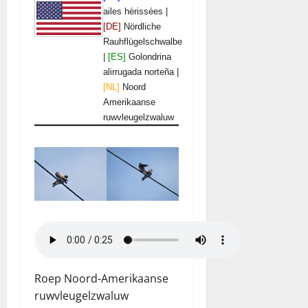
ailes hérissées |
[DE]
Nördliche
Rauhflügelschwalbe
|
[ES]
Golondrina
alirrugada norteña |
[NL]
Noord
Amerikaanse
ruwvleugelzwaluw
Roep Noord-Amerikaanse
ruwvleugelzwaluw