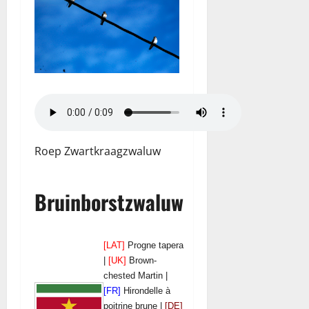
Roep Zwartkraagzwaluw
Bruinborstzwaluw
[LAT]
Progne tapera
|
[UK]
Brown-
chested Martin |
[FR]
Hirondelle à
poitrine brune |
[DE]