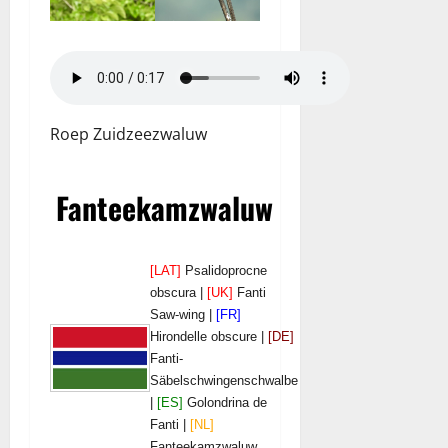
Roep Zuidzeezwaluw
Fanteekamzwaluw
[LAT]
Psalidoprocne
obscura |
[UK]
Fanti
Saw-wing |
[FR]
Hirondelle obscure |
[DE]
Fanti-
Säbelschwingenschwalbe
|
[ES]
Golondrina de
Fanti |
[NL]
Fanteekamzwaluw