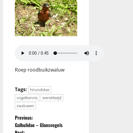
Roep roodbuikzwaluw
Tags:
hirundidae
vogelkennis
wereldwijd
zwaluwen
P
Previous:
Galbulidae – Glansvogels
o
Next: