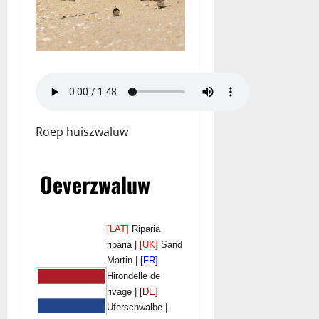
Roep huiszwaluw
Oeverzwaluw
[LAT]
Riparia
riparia |
[UK]
Sand
Martin |
[FR]
Hirondelle de
rivage |
[DE]
Uferschwalbe |