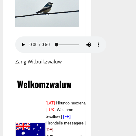
Zang Witbuikzwaluw
Welkomzwaluw
[LAT]
Hirundo neoxena
|
[UK]
Welcome
Swallow |
[FR]
Hirondelle messagère |
[DE]