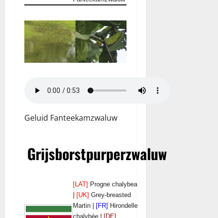
Geluid Fanteekamzwaluw
Grijsborstpurperzwaluw
[LAT]
Progne chalybea
|
[UK]
Grey-breasted
Martin |
[FR]
Hirondelle
chalybée |
[DE]