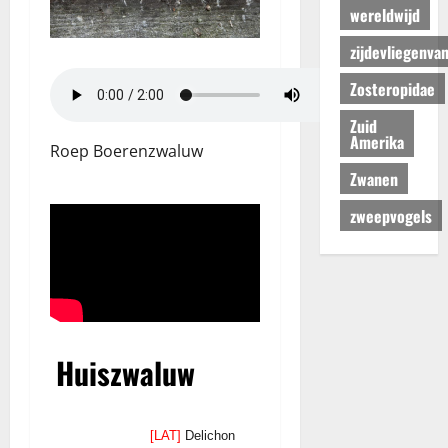
wereldwijd
zijdevliegenva
Zosteropidae
Zuid
Amerika
Roep Boerenzwaluw
Zwanen
zweepvogels
Huiszwaluw
[LAT]
Delichon