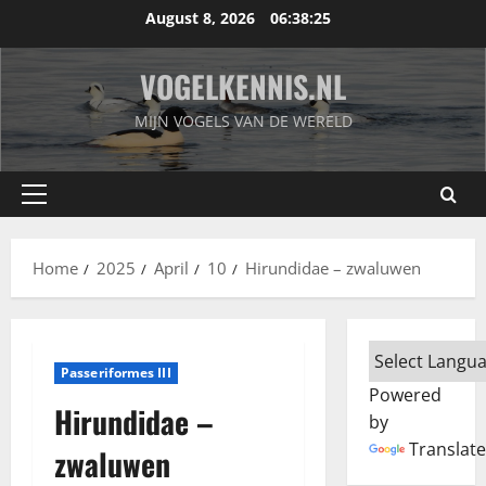
Skip
August 8, 2026
06:38:26
to
content
VOGELKENNIS.NL
MIJN VOGELS VAN DE WERELD
Primary
Menu
Home
2025
April
10
Hirundidae – zwaluwen
Passeriformes III
Powered
Hirundidae –
by
Translate
zwaluwen