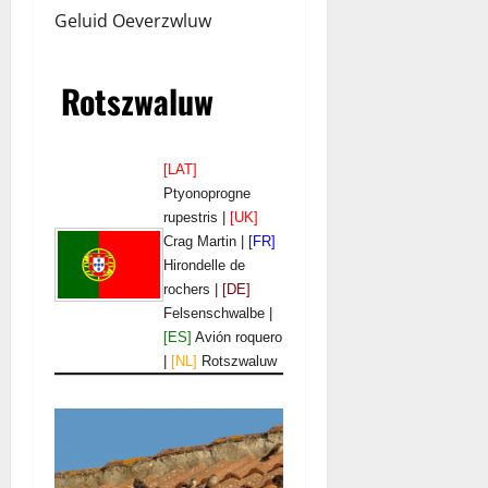
Geluid Oeverzwluw
Rotszwaluw
[LAT]
Ptyonoprogne
rupestris |
[UK]
Crag Martin |
[FR]
Hirondelle de
rochers |
[DE]
Felsenschwalbe |
[ES]
Avión roquero
|
[NL]
Rotszwaluw