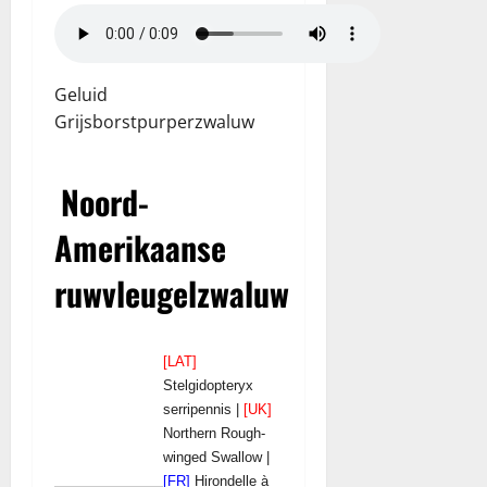
Geluid
Grijsborstpurperzwaluw
Noord-
Amerikaanse
ruwvleugelzwaluw
[LAT]
Stelgidopteryx
serripennis |
[UK]
Northern Rough-
winged Swallow |
[FR]
Hirondelle à