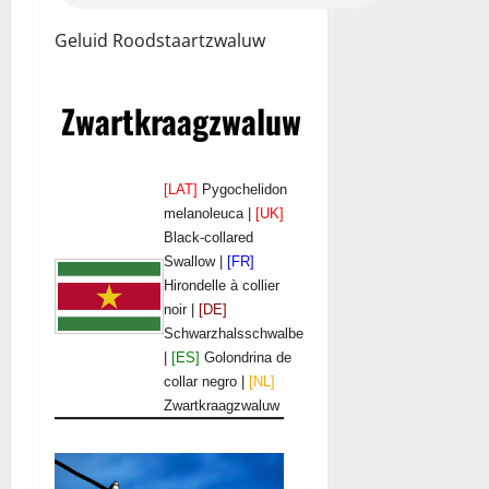
Geluid Roodstaartzwaluw
Zwartkraagzwaluw
[LAT]
Pygochelidon
melanoleuca |
[UK]
Black-collared
Swallow |
[FR]
Hirondelle à collier
noir |
[DE]
Schwarzhalsschwalbe
|
[ES]
Golondrina de
collar negro |
[NL]
Zwartkraagzwaluw