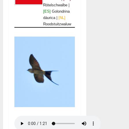
Rötelschwalbe |
[ES]
Golondrina
dáurica |
[NL]
Roodstuitzwaluw