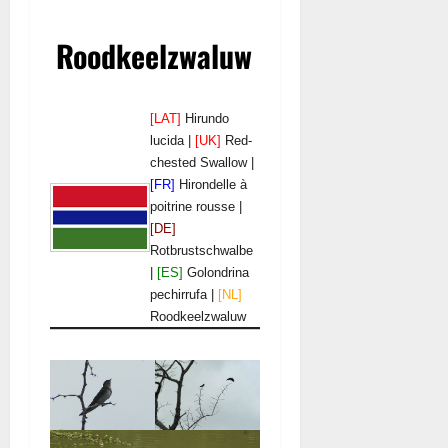
Roodkeelzwaluw
[LAT]
Hirundo
lucida |
[UK]
Red-
chested Swallow |
[FR]
Hirondelle à
poitrine rousse |
[DE]
Rotbrustschwalbe
|
[ES]
Golondrina
pechirrufa |
[NL]
Roodkeelzwaluw