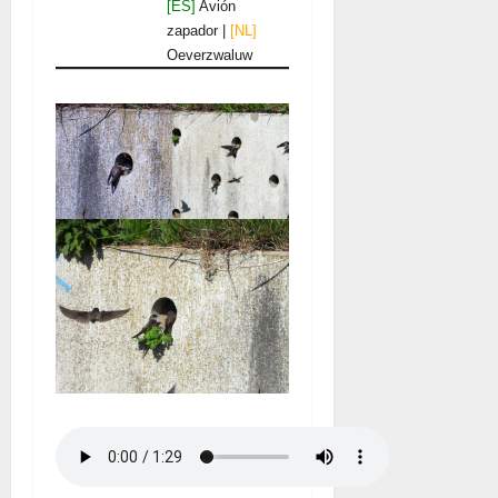
[ES]
Avión
zapador |
[NL]
Oeverzwaluw