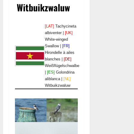
Witbuikzwaluw
[LAT]
Tachycineta
albiventer |
[UK]
White-winged
Swallow |
[FR]
Hirondelle à ailes
blanches |
[DE]
Weißflügelschwalbe
|
[ES]
Golondrina
aliblanca |
[NL]
Witbuikzwaluw