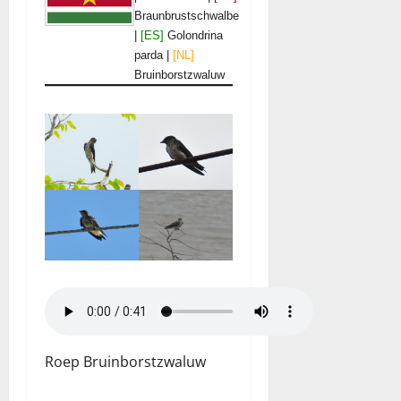
Braunbrustschwalbe
|
[ES]
Golondrina
parda |
[NL]
Bruinborstzwaluw
Roep Bruinborstzwaluw