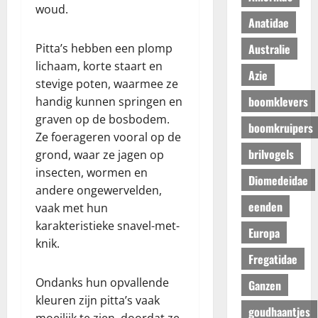
woud.
Anatidae
Australie
Pitta’s hebben een plomp
lichaam, korte staart en
Azie
stevige poten, waarmee ze
boomklevers
handig kunnen springen en
graven op de bosbodem.
boomkruipers
Ze foerageren vooral op de
brilvogels
grond, waar ze jagen op
insecten, wormen en
Diomedeidae
andere ongewervelden,
eenden
vaak met hun
karakteristieke snavel-met-
Europa
knik.
Fregatidae
Ondanks hun opvallende
Ganzen
kleuren zijn pitta’s vaak
goudhaantjes