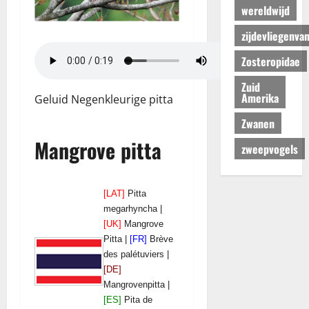
wereldwijd
zijdevliegenva
Zosteropidae
Zuid
Amerika
Geluid Negenkleurige pitta
Zwanen
Mangrove pitta
zweepvogels
[LAT]
Pitta
megarhyncha |
[UK]
Mangrove
Pitta |
[FR]
Brève
des palétuviers |
[DE]
Mangrovenpitta |
[ES]
Pita de