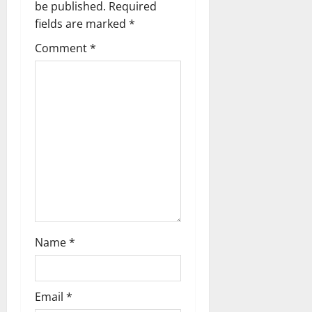
be published.
Required
v
fields are marked
*
i
Comment
*
g
a
t
i
o
n
Name
*
Email
*