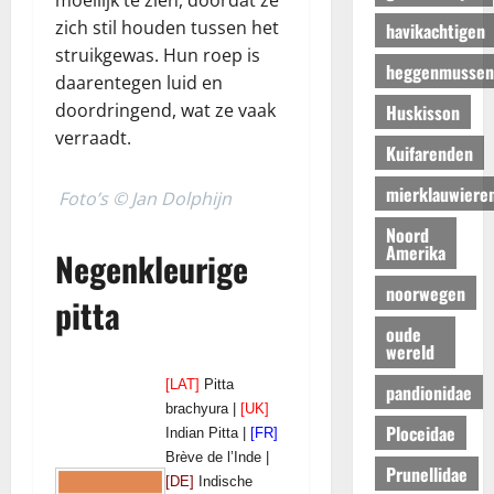
moeilijk te zien, doordat ze
zich stil houden tussen het
havikachtigen
struikgewas. Hun roep is
heggenmussen
daarentegen luid en
doordringend, wat ze vaak
Huskisson
verraadt.
Kuifarenden
mierklauwiere
Foto’s © Jan Dolphijn
Noord
Amerika
Negenkleurige
noorwegen
pitta
oude
wereld
[LAT]
Pitta
pandionidae
brachyura |
[UK]
Ploceidae
Indian Pitta |
[FR]
Brève de l’Inde |
Prunellidae
[DE]
Indische