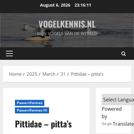
Skip
August 6, 2026
23:16:11
to
content
VOGELKENNIS.NL
MIJN VOGELS VAN DE WERELD
Primary
Menu
Home
2025
March
31
Pittidae – pitta’s
Passeriformes
Powered
Passeriformes III
by
Pittidae – pitta’s
Translate