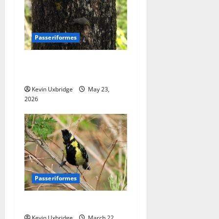
Passeriformes
phylloscopidae –
boszangers
Kevin Uxbridge
May 23,
2026
Passeriformes
Paridae – Mezen
Kevin Uxbridge
March 22,