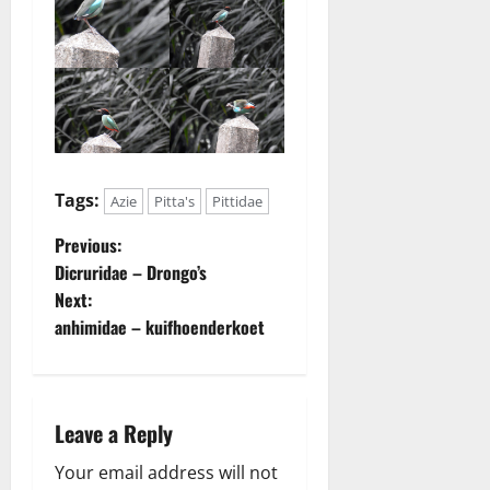
Tags:
Azie
Pitta's
Pittidae
P
Previous:
Dicruridae – Drongo’s
o
Next:
anhimidae – kuifhoenderkoet
s
t
n
Leave a Reply
a
Your email address will not