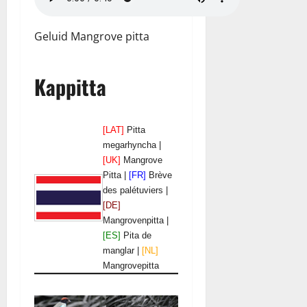
Geluid Mangrove pitta
Kappitta
[LAT]
Pitta
megarhyncha |
[UK]
Mangrove
Pitta |
[FR]
Brève
des palétuviers |
[DE]
Mangrovenpitta |
[ES]
Pita de
manglar |
[NL]
Mangrovepitta