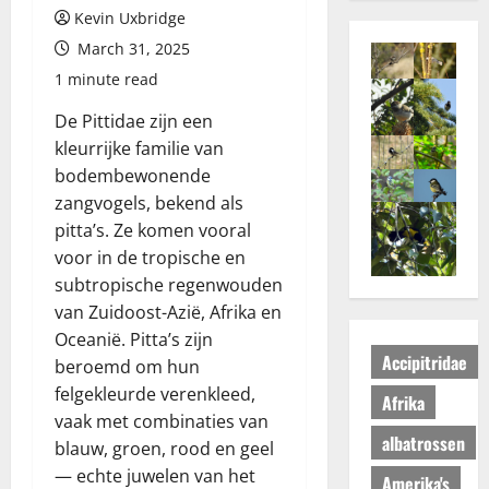
Kevin Uxbridge
March 31, 2025
1 minute read
De Pittidae zijn een
kleurrijke familie van
bodembewonende
zangvogels, bekend als
pitta’s. Ze komen vooral
voor in de tropische en
subtropische regenwouden
van Zuidoost-Azië, Afrika en
Oceanië. Pitta’s zijn
Accipitridae
beroemd om hun
felgekleurde verenkleed,
Afrika
vaak met combinaties van
albatrossen
blauw, groen, rood en geel
— echte juwelen van het
Amerika's