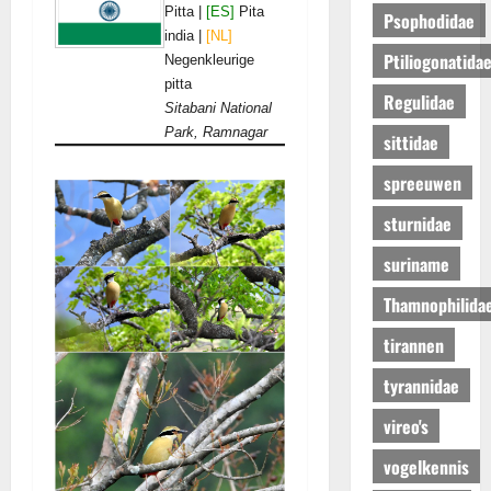
Pitta |
[ES]
Pita
Psophodidae
india |
[NL]
Ptiliogonatida
Negenkleurige
pitta
Regulidae
Sitabani National
Park, Ramnagar
sittidae
spreeuwen
sturnidae
suriname
Thamnophilida
tirannen
tyrannidae
vireo's
vogelkennis