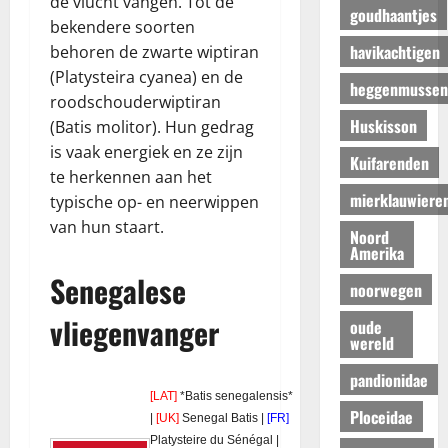
de vlucht vangen. Tot de
goudhaantjes
bekendere soorten
havikachtigen
behoren de zwarte wiptiran
(Platysteira cyanea) en de
heggenmussen
roodschouderwiptiran
Huskisson
(Batis molitor). Hun gedrag
is vaak energiek en ze zijn
Kuifarenden
te herkennen aan het
mierklauwiere
typische op- en neerwippen
van hun staart.
Noord
Amerika
Senegalese
noorwegen
vliegenvanger
oude
wereld
pandionidae
[LAT]
*Batis senegalensis*
Ploceidae
|
[UK]
Senegal Batis |
[FR]
Platysteire du Sénégal |