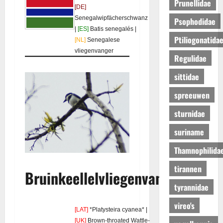
Prunellidae
[DE]
Senegalwipfächerschwanz
Psophodidae
|
[ES]
Batis senegalés |
Ptiliogonatida
[NL]
Senegalese
vliegenvanger
Regulidae
sittidae
spreeuwen
sturnidae
suriname
Thamnophilida
tirannen
Bruinkeellelvliegenvanger
tyrannidae
vireo's
[LAT]
*Platysteira cyanea* |
[UK]
Brown-throated Wattle-