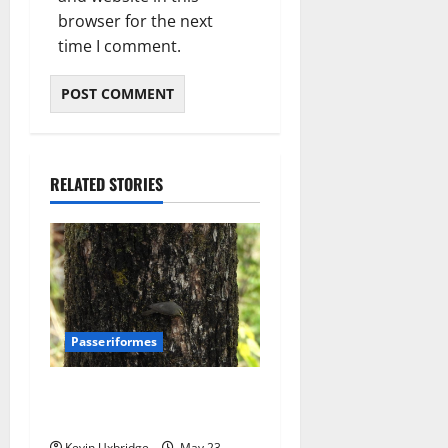
browser for the next
time I comment.
RELATED STORIES
Passeriformes
phylloscopidae –
boszangers
Kevin Uxbridge
May 23,