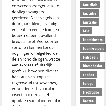
wiptiranen of platstaarten
Amerika's
en werden vroeger vaak tot
de vliegenvangers
Anatidae
gerekend. Deze vogels zijn
Australie
doorgaans klein, levendig
en hebben een gedrongen
Azie
bouw met een opvallend
boomklevers
brede snavel. Veel soorten
vertonen kenmerkende
boomkruipers
oogringen of felgekleurde
brilvogels
delen rond de ogen, wat ze
een expressief uiterlijk
Diomedeidae
geeft. Ze bewonen diverse
eenden
habitats, van tropisch
regenwoud tot savannes,
Europa
en voeden zich vooral met
Fregatidae
insecten die ze actief
Ganzen
oppikken van bladeren of in