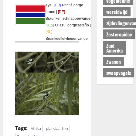
vogelkennis
eye |
[FR]
Pririt à gorge
wereldwijd
brune |
[DE]
Braunkehlschnäpperwürger
zijdevliegenva
|
[ES]
Ojiazul gorgicastaño |
[NL]
Zosteropidae
Bruinkeellelvliegenvanger
Zuid
Amerika
Zwanen
zweepvogels
Tags:
Afrika
platstaarten