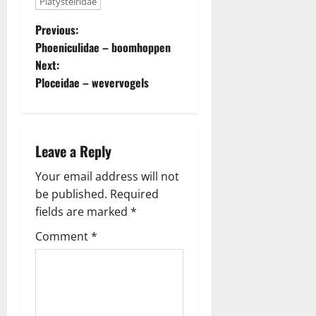
Platysteiridae
P
Previous:
Phoeniculidae – boomhoppen
o
Next:
Ploceidae – wevervogels
s
t
n
Leave a Reply
a
Your email address will not
be published.
Required
v
fields are marked
*
i
Comment
*
g
a