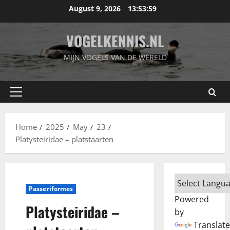
Skip
August 9, 2026
13:54:00
to
content
VOGELKENNIS.NL
MIJN VOGELS VAN DE WERELD
Primary
Menu
Home
2025
May
23
Platysteiridae – platstaarten
Passeriformes
Powered
Platysteiridae –
by
Translate