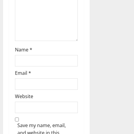
t
i
o
n
Name
*
Email
*
Website
Save my name, email,
and website in this