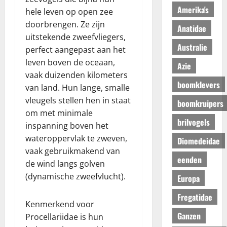
Amerika's
hele leven op open zee
doorbrengen. Ze zijn
Anatidae
uitstekende zweefvliegers,
Australie
perfect aangepast aan het
leven boven de oceaan,
Azie
vaak duizenden kilometers
boomklevers
van land. Hun lange, smalle
vleugels stellen hen in staat
boomkruipers
om met minimale
brilvogels
inspanning boven het
wateroppervlak te zweven,
Diomedeidae
vaak gebruikmakend van
eenden
de wind langs golven
(dynamische zweefvlucht).
Europa
Fregatidae
Kenmerkend voor
Ganzen
Procellariidae is hun