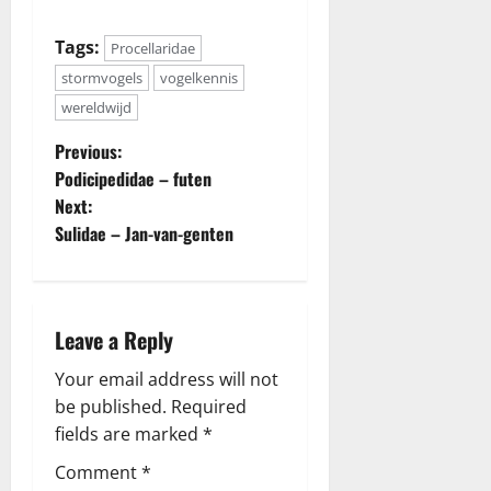
Tags:
Procellaridae
stormvogels
vogelkennis
wereldwijd
P
Previous:
Podicipedidae – futen
o
Next:
Sulidae – Jan-van-genten
s
t
n
Leave a Reply
a
Your email address will not
be published.
Required
v
fields are marked
*
i
Comment
*