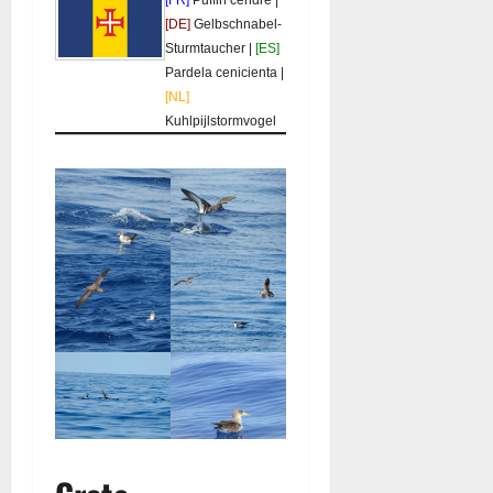
[DE]
Gelbschnabel-
Sturmtaucher |
[ES]
Pardela cenicienta |
[NL]
Kuhlpijlstormvogel