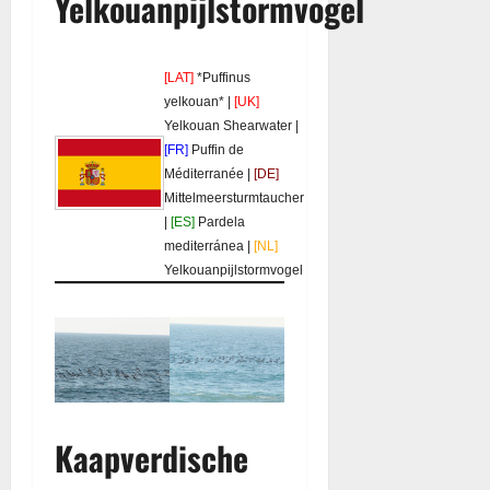
Yelkouanpijlstormvogel
[LAT]
*Puffinus
yelkouan* |
[UK]
Yelkouan Shearwater |
[FR]
Puffin de
Méditerranée |
[DE]
Mittelmeersturmtaucher
|
[ES]
Pardela
mediterránea |
[NL]
Yelkouanpijlstormvogel
Kaapverdische