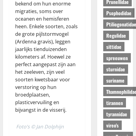
Prunellidae
bekend om hun enorme
migraties, soms over
Psophodidae
oceanen en hemisferen
Ptiliogonatida
heen. Enkele soorten, zoals
de grote pijlstormvogel
Regulidae
(Ardenna gravis), leggen
sittidae
jaarlijks tienduizenden
kilometers af. Hoewel ze
spreeuwen
perfect aangepast zijn aan
sturnidae
het zeeleven, zijn veel
soorten kwetsbaar voor
suriname
verstoring op hun
Thamnophilida
broedplaatsen,
plasticvervuiling en
tirannen
bijvangst in de visserij.
tyrannidae
vireo's
Foto’s © Jan Dolphijn