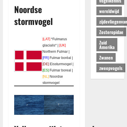
vogelkennis
Noordse
wereldwijd
stormvogel
zijdevliegenva
Zosteropidae
[LAT]
*Fulmarus
Zuid
glacialis* |
[UK]
Amerika
Northern Fulmar |
Zwanen
[FR]
Fulmar boréal |
[DE]
Eissturmvogel |
zweepvogels
[ES]
Fulmar boreal |
[NL]
Noordse
stormvogel