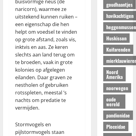
buisvormige neus (de
goudhaantjes
naricorn), waarmee ze
havikachtigen
uitstekend kunnen ruiken –
een eigenschap die hen
heggenmussen
helpt om voedsel te vinden
Huskisson
op grote afstand, zoals vis,
inktvis en aas. Ze keren
Kuifarenden
slechts aan land terug om
mierklauwiere
te broeden, vaak in grote
kolonies op afgelegen
Noord
Amerika
eilanden. Daar graven ze
nestholen of gebruiken
noorwegen
rotsspleten, meestal ’s
oude
nachts om predatie te
wereld
vermijden.
pandionidae
Stormvogels en
Ploceidae
pijlstormvogels staan