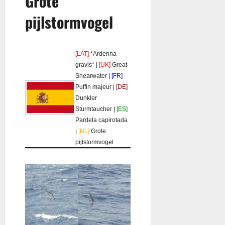
Grote
pijlstormvogel
[LAT]
*Ardenna
gravis* |
[UK]
Great
Shearwater |
[FR]
Puffin majeur |
[DE]
Dunkler
Sturmtaucher |
[ES]
Pardela capirotada
|
[NL]
Grote
pijlstormvogel