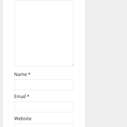
g
a
t
i
o
n
Name
*
Email
*
Website