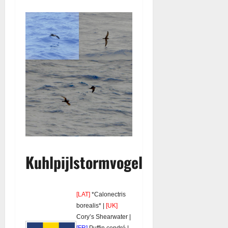
Kuhlpijlstormvogel
[LAT]
*Calonectris
borealis* |
[UK]
Cory’s Shearwater |
[FR]
Puffin cendré |