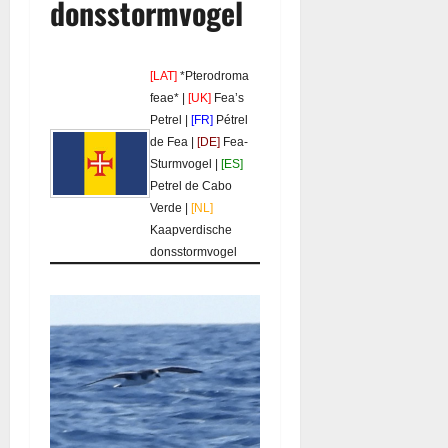
donsstormvogel
[LAT]
*Pterodroma
feae* |
[UK]
Fea’s
Petrel |
[FR]
Pétrel
de Fea |
[DE]
Fea-
Sturmvogel |
[ES]
Petrel de Cabo
Verde |
[NL]
Kaapverdische
donsstormvogel