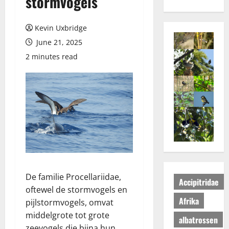
stormvogels
Kevin Uxbridge
June 21, 2025
2 minutes read
De familie Procellariidae,
Accipitridae
oftewel de stormvogels en
Afrika
pijlstormvogels, omvat
middelgrote tot grote
albatrossen
zeevogels die bijna hun