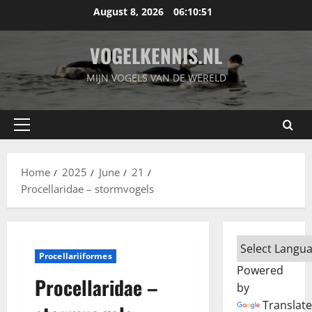
Skip
August 8, 2026
06:10:52
to
content
VOGELKENNIS.NL
MIJN VOGELS VAN DE WERELD
Primary
Menu
Home
2025
June
21
Procellaridae – stormvogels
Procellariiformes
Powered
Procellaridae –
by
Translate