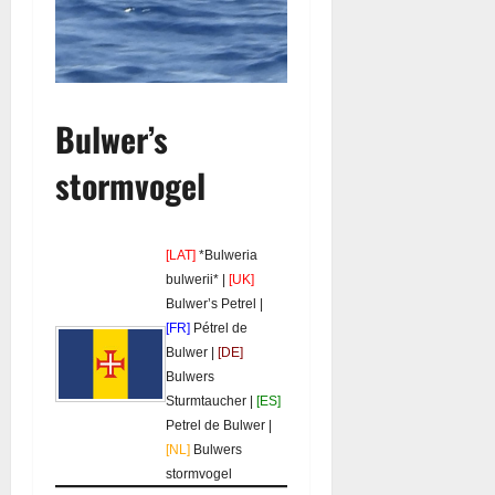
Bulwer’s
stormvogel
[LAT]
*Bulweria
bulwerii* |
[UK]
Bulwer’s Petrel |
[FR]
Pétrel de
Bulwer |
[DE]
Bulwers
Sturmtaucher |
[ES]
Petrel de Bulwer |
[NL]
Bulwers
stormvogel