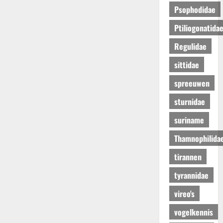
Psophodidae
Ptiliogonatida
Regulidae
sittidae
spreeuwen
sturnidae
suriname
Thamnophilida
tirannen
tyrannidae
vireo's
vogelkennis