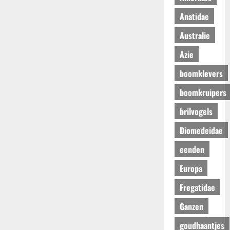
Anatidae
Australie
Azie
boomklevers
boomkruipers
brilvogels
Diomedeidae
eenden
Europa
Fregatidae
Ganzen
goudhaantjes