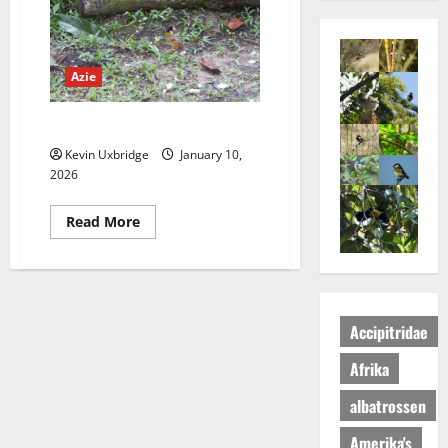
Azie
Fraser Hill april/mei 2025
Kevin Uxbridge
January 10,
2026
Read
Read More
more
about
Fraser
Hill
april/mei
2025
Accipitridae
Afrika
albatrossen
Amerika's