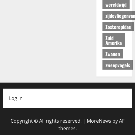
wereldwijd
zijdevliegenva
Zosteropidae
Zuid
Amerika
Zwanen
zweepvogels
Log in
Copyright © All rights reserved.
|
MoreNews
by AF
themes.