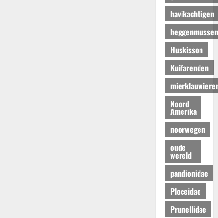
havikachtigen
heggenmussen
Huskisson
Kuifarenden
mierklauwiere
Noord
Amerika
noorwegen
oude
wereld
pandionidae
Ploceidae
Prunellidae