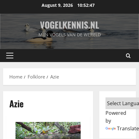
Skip
August 9, 2026
10:52:47
to
content
VOGELKENNIS.NL
MIJN VOGELS VAN DE WERELD
Primary
Menu
Home
Folklore
Azie
Azie
Powered
by
Translate