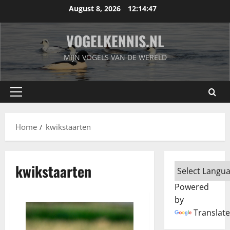
Skip
August 8, 2026
12:14:48
to
content
VOGELKENNIS.NL
MIJN VOGELS VAN DE WERELD
Primary
Menu
Home
kwikstaarten
kwikstaarten
Powered
by
Translate