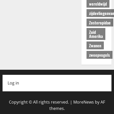
wereldwijd
zijdevliegenva
Zosteropidae
Zuid
Amerika
Zwanen
zweepvogels
Log in
Copyright © All rights reserved.
|
MoreNews
by AF
themes.