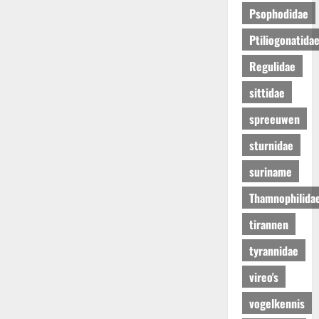
Psophodidae
Ptiliogonatida
Regulidae
sittidae
spreeuwen
sturnidae
suriname
Thamnophilida
tirannen
tyrannidae
vireo's
vogelkennis