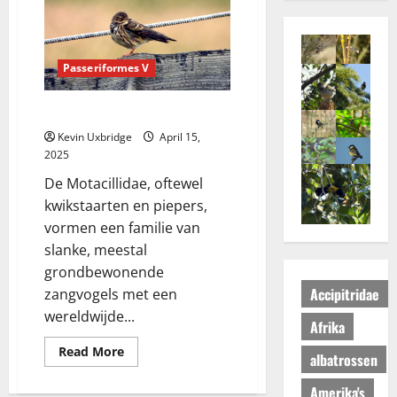
Passeriformes V
Motacillidae – Kwiks en piepers
Kevin Uxbridge
April 15,
2025
De Motacillidae, oftewel
kwikstaarten en piepers,
vormen een familie van
slanke, meestal
grondbewonende
Accipitridae
zangvogels met een
wereldwijde...
Afrika
Read
Read More
albatrossen
more
about
Motacillidae
Amerika's