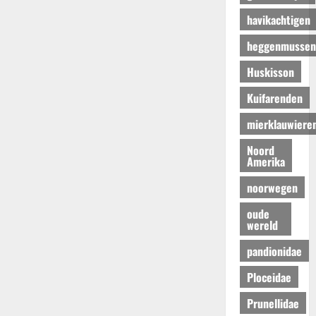
havikachtigen
heggenmussen
Huskisson
Kuifarenden
mierklauwiere
Noord
Amerika
noorwegen
oude
wereld
pandionidae
Ploceidae
Prunellidae