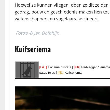
Hoewel ze kunnen vliegen, doen ze dit zelden 
gedrag, bouw en geschiedenis maken hen tot e
wetenschappers en vogelaars fascineert.
Foto’s © Jan Dolphijn
Kuifseriema
[LAT]
Cariama cristata |
[UK]
Red-legged Seriema
patas rojas |
[NL]
Kuifseriema