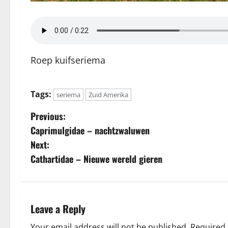
Roep kuifseriema
Tags:
seriema
Zuid Amerika
P
Previous:
Caprimulgidae – nachtzwaluwen
o
Next:
s
Cathartidae – Nieuwe wereld gieren
t
n
Leave a Reply
a
Your email address will not be published.
Required 