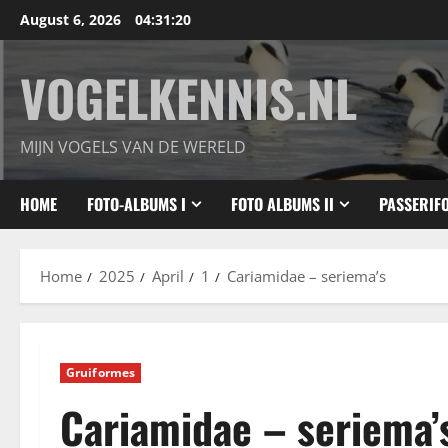
Skip
August 6, 2026
04:31:21
to
content
VOGELKENNIS.NL
MIJN VOGELS VAN DE WERELD
HOME
FOTO-ALBUMS I
FOTO ALBUMS II
PASSERIF
Home
2025
April
1
Cariamidae – seriema’s
Gruiformes
Cariamidae – seriema’