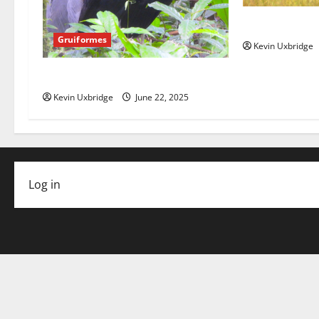
Gruidae – kra
Gruiformes
Kevin Uxbridge
Psophiidae – trompetvogels
Kevin Uxbridge
June 22, 2025
Log in