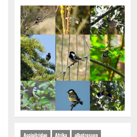
Accipitridae
Afrika
albatrossen