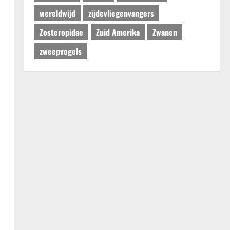
wereldwijd
zijdevliegenvangers
Zosteropidae
Zuid Amerika
Zwanen
zweepvogels