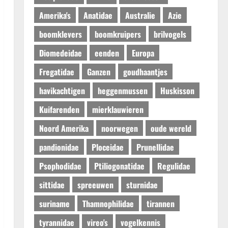
Amerika's
Anatidae
Australie
Azie
boomklevers
boomkruipers
brilvogels
Diomedeidae
eenden
Europa
Fregatidae
Ganzen
goudhaantjes
havikachtigen
heggenmussen
Huskisson
Kuifarenden
mierklauwieren
Noord Amerika
noorwegen
oude wereld
pandionidae
Ploceidae
Prunellidae
Psophodidae
Ptiliogonatidae
Regulidae
sittidae
spreeuwen
sturnidae
suriname
Thamnophilidae
tirannen
tyrannidae
vireo's
vogelkennis