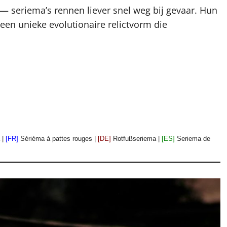
— seriema’s rennen liever snel weg bij gevaar. Hun
en unieke evolutionaire relictvorm die
 |
[FR]
Sériéma à pattes rouges |
[DE]
Rotfußseriema |
[ES]
Seriema de