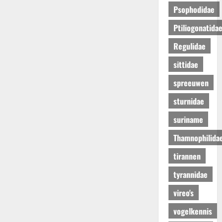
Psophodidae
Ptiliogonatida
Regulidae
sittidae
spreeuwen
sturnidae
suriname
Thamnophilida
tirannen
tyrannidae
vireo's
vogelkennis