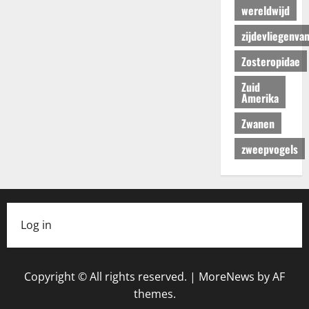
wereldwijd
zijdevliegenva
Zosteropidae
Zuid
Amerika
Zwanen
zweepvogels
Log in
Copyright © All rights reserved.
|
MoreNews
by AF
themes.