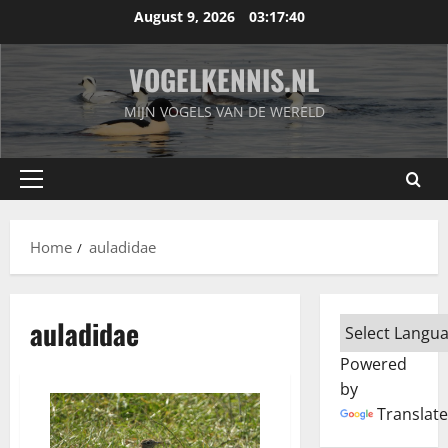
Skip
August 9, 2026
03:17:40
to
content
VOGELKENNIS.NL
MIJN VOGELS VAN DE WERELD
Primary
Menu
Home
auladidae
auladidae
Powered
by
Translate