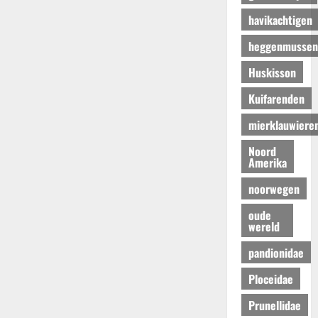
havikachtigen
heggenmussen
Huskisson
Kuifarenden
mierklauwiere
Noord
Amerika
noorwegen
oude
wereld
pandionidae
Ploceidae
Prunellidae