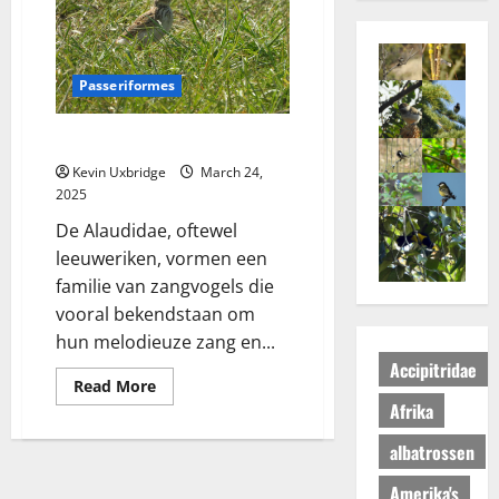
Passeriformes
Alaudidae – Leeuweriken
Kevin Uxbridge
March 24,
2025
De Alaudidae, oftewel
leeuweriken, vormen een
familie van zangvogels die
vooral bekendstaan om
hun melodieuze zang en...
Accipitridae
Read
Read More
more
Afrika
about
Alaudidae
–
albatrossen
Leeuweriken
Amerika's