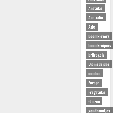
Anatidae
Australie
Azie
boomklevers
boomkruipers
brilvogels
Diomedeidae
eenden
Europa
Fregatidae
Ganzen
goudhaantjes