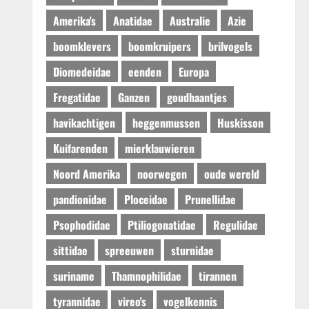
Amerika's
Anatidae
Australie
Azie
boomklevers
boomkruipers
brilvogels
Diomedeidae
eenden
Europa
Fregatidae
Ganzen
goudhaantjes
havikachtigen
heggenmussen
Huskisson
Kuifarenden
mierklauwieren
Noord Amerika
noorwegen
oude wereld
pandionidae
Ploceidae
Prunellidae
Psophodidae
Ptiliogonatidae
Regulidae
sittidae
spreeuwen
sturnidae
suriname
Thamnophilidae
tirannen
tyrannidae
vireo's
vogelkennis