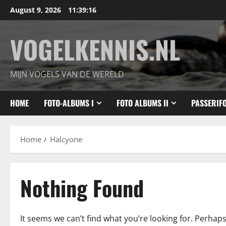
Skip
August 9, 2026
11:39:17
to
content
VOGELKENNIS.NL
MIJN VOGELS VAN DE WERELD
HOME
FOTO-ALBUMS I
FOTO ALBUMS II
PASSERIF
Home
Halcyone
Nothing Found
It seems we can’t find what you’re looking for. Perhap