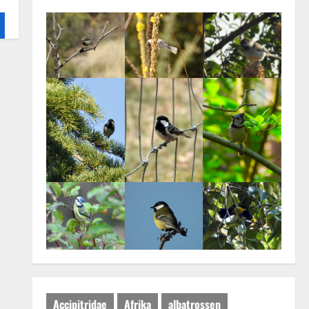
Accipitridae
Afrika
albatrossen