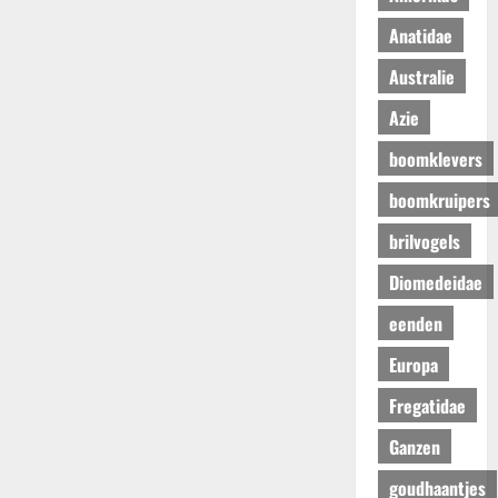
Anatidae
Australie
Azie
boomklevers
boomkruipers
brilvogels
Diomedeidae
eenden
Europa
Fregatidae
Ganzen
goudhaantjes