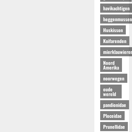
havikachtigen
heggenmussen
Huskisson
Kuifarenden
mierklauwiere
Noord
Amerika
noorwegen
oude
wereld
pandionidae
Ploceidae
Prunellidae