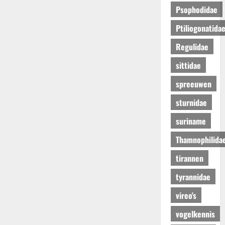
Psophodidae
Ptiliogonatida
Regulidae
sittidae
spreeuwen
sturnidae
suriname
Thamnophilida
tirannen
tyrannidae
vireo's
vogelkennis