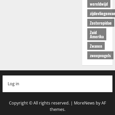
wereldwijd
zijdevliegenva
Zosteropidae
Zuid
Amerika
Zwanen
zweepvogels
Log in
Copyright © All rights reserved.
|
MoreNews
by AF
themes.