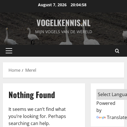
Skip
August 7, 2026
20:04:59
to
content
VOGELKENNIS.NL
MIJN VOGELS VAN DE WERELD
Primary
Menu
Home
Merel
Nothing Found
Powered
It seems we can’t find what
by
you’re looking for. Perhaps
Translate
searching can help.