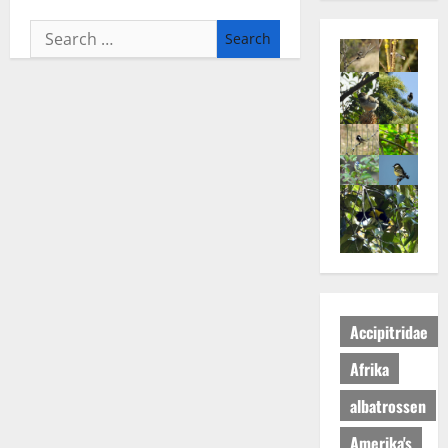
Search
for:
Accipitridae
Afrika
albatrossen
Amerika's