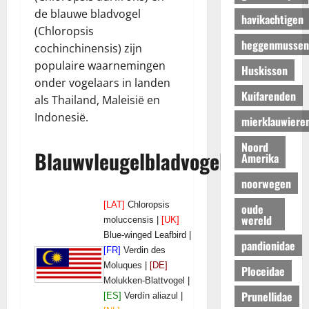
de blauwe bladvogel
havikachtigen
(Chloropsis
heggenmussen
cochinchinensis) zijn
populaire waarnemingen
Huskisson
onder vogelaars in landen
Kuifarenden
als Thailand, Maleisië en
Indonesië.
mierklauwiere
Noord
Blauwvleugelbladvogel
Amerika
noorwegen
[LAT]
Chloropsis
oude
wereld
moluccensis |
[UK]
Blue-winged Leafbird |
pandionidae
[FR]
Verdin des
Moluques |
[DE]
Ploceidae
Molukken-Blattvogel |
Prunellidae
[ES]
Verdín aliazul |