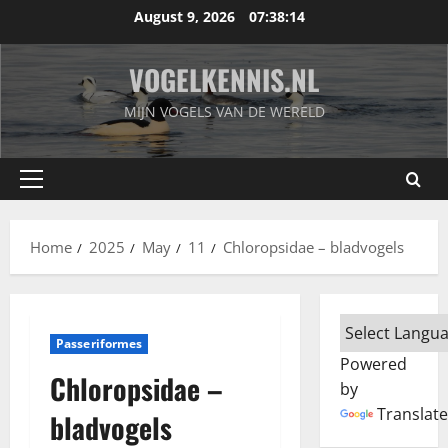
Skip
August 9, 2026
07:38:14
to
content
VOGELKENNIS.NL
MIJN VOGELS VAN DE WERELD
Primary
Menu
Home
2025
May
11
Chloropsidae – bladvogels
Passeriformes
Powered
Chloropsidae –
by
Translate
bladvogels