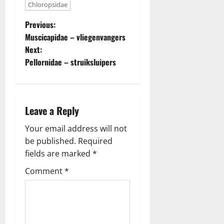
Chloropsidae
P
Previous:
Muscicapidae – vliegenvangers
o
Next:
Pellornidae – struiksluipers
s
t
n
Leave a Reply
a
Your email address will not
be published.
Required
v
fields are marked
*
i
Comment
*
g
a