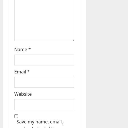
t
i
o
n
Name
*
Email
*
Website
Save my name, email,