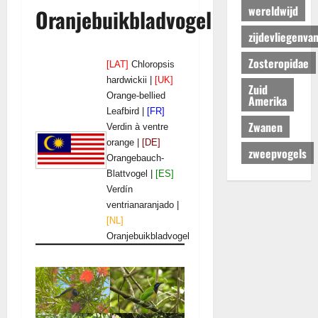
wereldwijd
Oranjebuikbladvogel
zijdevliegenva
Zosteropidae
[LAT]
Chloropsis
hardwickii |
[UK]
Zuid
Orange-bellied
Amerika
Leafbird |
[FR]
Zwanen
Verdin à ventre
orange |
[DE]
zweepvogels
Orangebauch-
Blattvogel |
[ES]
Verdín
ventrianaranjado |
[NL]
Oranjebuikbladvogel