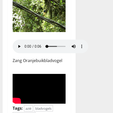
Zang Oranjebuikbladvogel
Tags:
azië
bladvogels