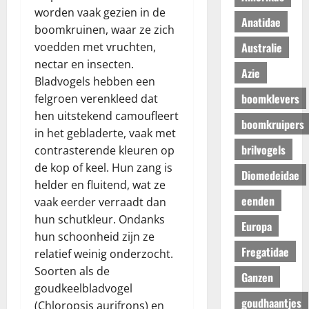
worden vaak gezien in de
Anatidae
boomkruinen, waar ze zich
voedden met vruchten,
Australie
nectar en insecten.
Azie
Bladvogels hebben een
boomklevers
felgroen verenkleed dat
hen uitstekend camoufleert
boomkruipers
in het gebladerte, vaak met
brilvogels
contrasterende kleuren op
de kop of keel. Hun zang is
Diomedeidae
helder en fluitend, wat ze
eenden
vaak eerder verraadt dan
hun schutkleur. Ondanks
Europa
hun schoonheid zijn ze
Fregatidae
relatief weinig onderzocht.
Soorten als de
Ganzen
goudkeelbladvogel
goudhaantjes
(Chloropsis aurifrons) en