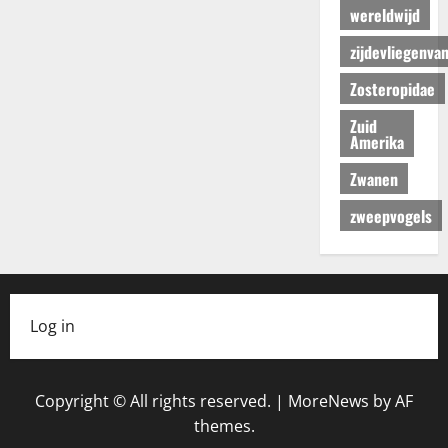
wereldwijd
zijdevliegenva
Zosteropidae
Zuid
Amerika
Zwanen
zweepvogels
Log in
Copyright © All rights reserved.
|
MoreNews
by AF
themes.