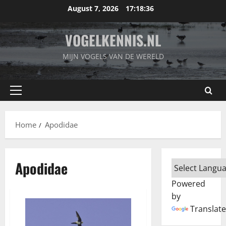
Skip
August 7, 2026
17:18:37
to
content
VOGELKENNIS.NL
MIJN VOGELS VAN DE WERELD
Primary
Menu
Home
Apodidae
Apodidae
Powered
by
Translate