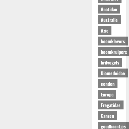
Anatidae
Australie
Azie
boomklevers
boomkruipers
brilvogels
Diomedeidae
eenden
Europa
Fregatidae
Ganzen
goudhaantjes