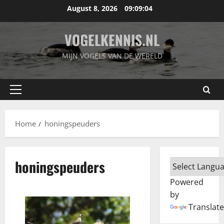
Skip
August 8, 2026
09:09:05
to
content
VOGELKENNIS.NL
MIJN VOGELS VAN DE WERELD
Primary
Menu
Home
honingspeuders
honingspeuders
Powered
by
Translate