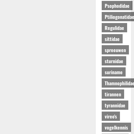
Psophodidae
Ptiliogonatida
Regulidae
sittidae
spreeuwen
sturnidae
suriname
Thamnophilida
tirannen
tyrannidae
vireo's
vogelkennis