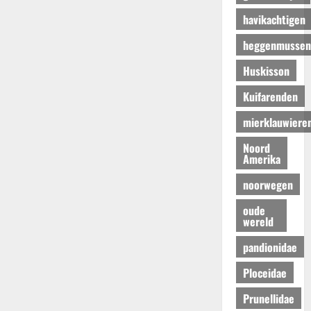
havikachtigen
heggenmussen
Huskisson
Kuifarenden
mierklauwiere
Noord
Amerika
noorwegen
oude
wereld
pandionidae
Ploceidae
Prunellidae