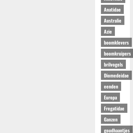
Anatidae
Australie
Azie
boomklevers
boomkruipers
brilvogels
Diomedeidae
eenden
Europa
Fregatidae
Ganzen
goudhaantjes