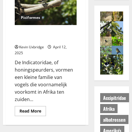
Piciformes
Indicatoridae –
Honingspeurders
Kevin Uxbridge
April 12,
2025
De Indicatoridae, of
honingspeurders, vormen
een kleine familie van
vogels die voornamelijk
voorkomt in Afrika ten
Accipitridae
zuiden...
Afrika
Read
Read More
more
about
albatrossen
Indicatoridae
–
Amerika's
Honingspeurders