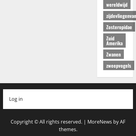
wereldwijd
zijdevliegenva
Zosteropidae
Zuid
Amerika
Zwanen
zweepvogels
Log in
Copyright © All rights reserved.
|
MoreNews
by AF
themes.